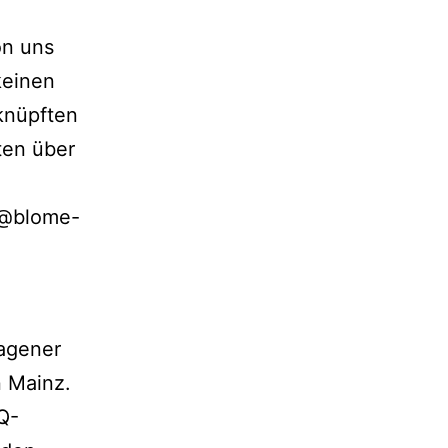
on uns
keinen
rknüpften
iten über
fo@blome-
ragener
n Mainz.
Q-