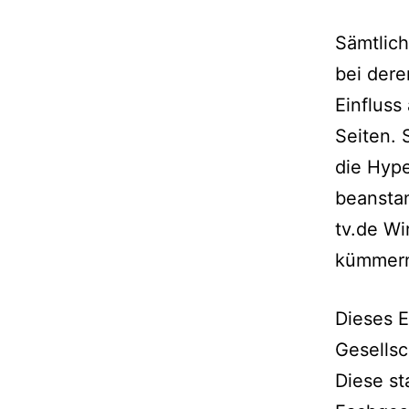
Sämtlich
bei der
Einfluss
Seiten. 
die Hype
beanstan
tv.de W
kümmer
Dieses E
Gesellsc
Diese s