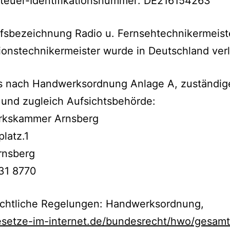
teuer-Identifikationsnummer: DE216154263
fsbezeichnung Radio u. Fernsehtechnikermeist
ionstechnikermeister wurde in Deutschland ver
is nach Handwerksordnung Anlage A, zuständig
und zugleich Aufsichtsbehörde:
kskammer Arnsberg
latz.1
rnsberg
931 8770
echtliche Regelungen: Handwerksordnung,
setze-im-internet.de/bundesrecht/hwo/gesamt