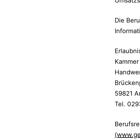
Umsatzs
Die Beru
Informat
Erlaubn
Kammer 
Handwer
Brückenp
59821 A
Tel. 02
Berufsr
(www.ge